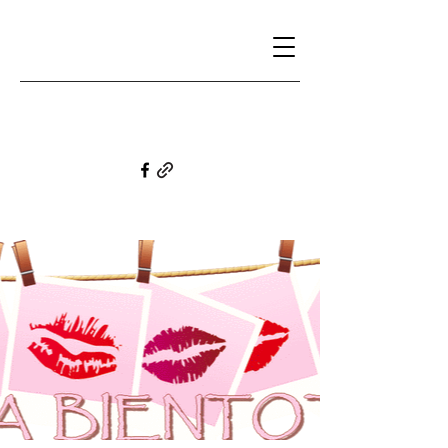
Bernadette Boissié-Dubus, écrivaine et
semeuse de graines de folie