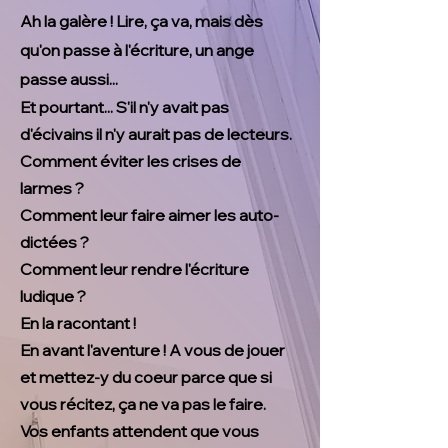
Ah la galère ! Lire, ça va, mais dès
qu'on passe à l'écriture, un ange
passe aussi...
Et pourtant... S'il n'y avait pas
d'écivains il n'y aurait pas de lecteurs.
Comment éviter les crises de
larmes ?
Comment leur faire aimer les auto-
dictées ?
Comment leur rendre l'écriture
ludique ?
En la racontant !
En avant l'aventure ! A vous de jouer
et mettez-y du coeur parce que si
vous récitez, ça ne va pas le faire.
Vos enfants attendent que vous