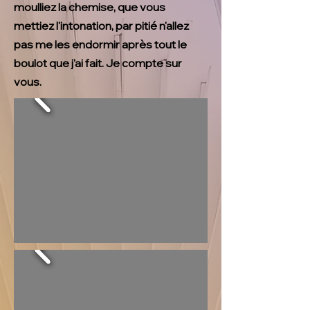
moulliez la chemise, que vous
mettiez l'intonation, par pitié n'allez
pas me les endormir après tout le
boulot que j'ai fait. Je compte sur
vous.